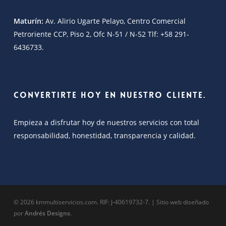
Maturín:
Av. Alirio Ugarte Pelayo, Centro Comercial
Petroriente CCP, Piso 2, Ofc N-51 / N-52 Tlf: +58 291-
6436733.
Convertirte hoy en nuestro cliente.
Empieza a disfrutar hoy de nuestros servicios con total
responsabilidad, honestidad, transparencia y calidad.
© 2026 kmmultiservicios.com. RIF: J-40619732-7. | Sitio web diseñado
por
Andrés Designs
.