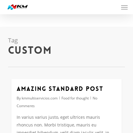
Men
Skip
to
main
content
Tag
Custom
Amazing standard post
By
kmmultiservicios.com
Food for thought
No
Comments
In varius varius justo, eget ultrices mauris
rhoncus non. Morbi tristique, mauris eu
imperdiet bibendum, velit diam iaculis velit, in