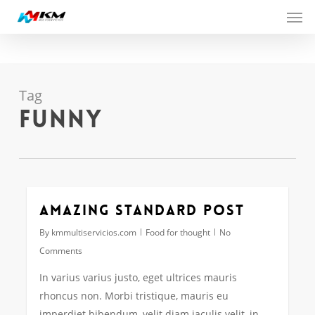
Men
Skip
to
main
content
Tag
Funny
Amazing standard post
By
kmmultiservicios.com
Food for thought
No
Comments
In varius varius justo, eget ultrices mauris
rhoncus non. Morbi tristique, mauris eu
imperdiet bibendum, velit diam iaculis velit, in