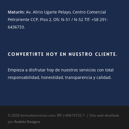
Maturín:
Av. Alirio Ugarte Pelayo, Centro Comercial
Petroriente CCP, Piso 2, Ofc N-51 / N-52 Tlf: +58 291-
6436733.
Convertirte hoy en nuestro cliente.
Empieza a disfrutar hoy de nuestros servicios con total
responsabilidad, honestidad, transparencia y calidad.
© 2026 kmmultiservicios.com. RIF: J-40619732-7. | Sitio web diseñado
por
Andrés Designs
.