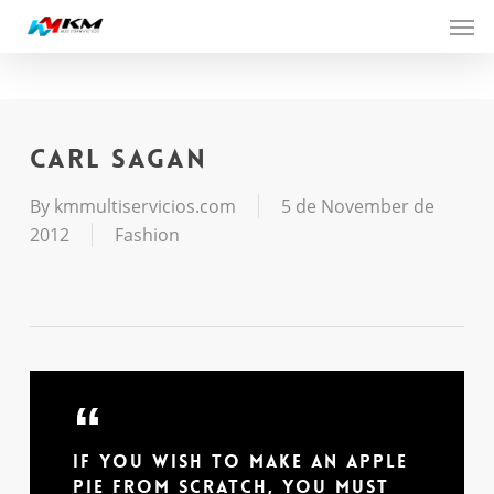
Men
Skip
to
main
content
Carl Sagan
By
kmmultiservicios.com
5 de November de
2012
Fashion
If you wish to make an apple
pie from scratch, you must